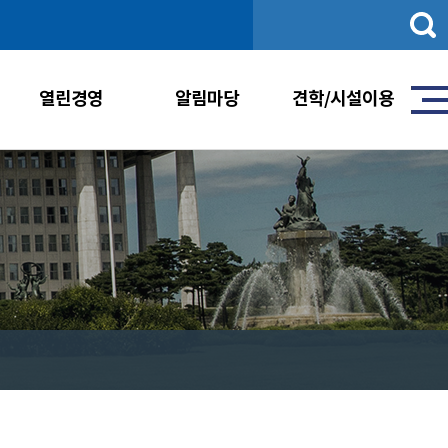
통
합
검
색
열린경영
알림마당
견학/시설이용