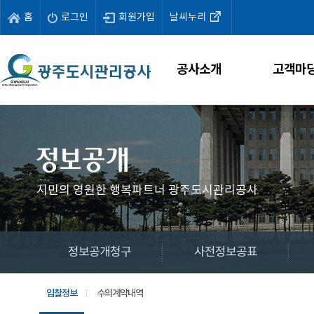
홈
로그인
회원가입
날씨누리
공사소개
고객마
시민의 영원한 행복파트너 광주도시관리공사
정보공개청구
사전정보공표
입찰정보
수의계약내역