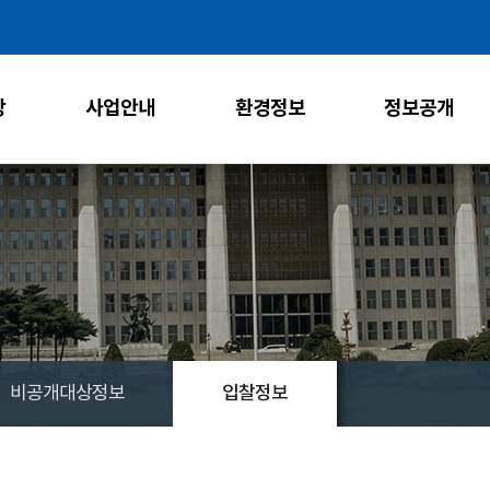
주메뉴 바로가기
본문 바로가기
당
사업안내
환경정보
정보공개
비공개대상정보
입찰정보