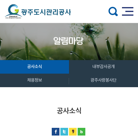
주메뉴 바로가기
본문 바로가기
공사소식
내부감사공개
채용정보
광주사랑봉사단
공사소식