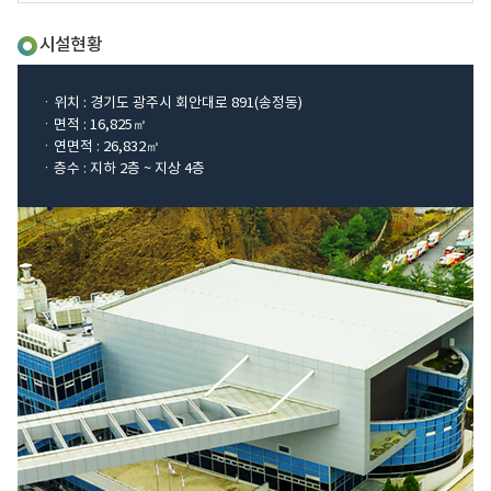
시설현황
ㆍ위치 : 경기도 광주시 회안대로 891(송정동)
ㆍ면적 : 16,825㎡
ㆍ연면적 : 26,832㎡
ㆍ층수 : 지하 2층 ~ 지상 4층