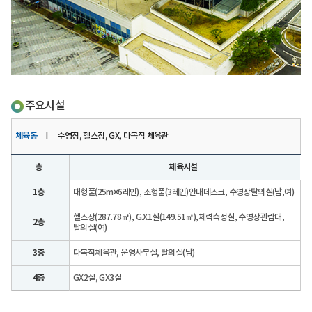
주요시설
체육동
I 수영장, 헬스장, GX, 다목적 체육관
층
체육시설
1층
대형풀(25m×6레인), 소형풀(3레인)안내데스크, 수영장탈의실(남,여)
헬스장(287.78㎡), G.X1실(149.51㎡),체력측정실, 수영장관람대,
2층
탈의실(여)
3층
다목적체육관, 운영사무실, 탈의실(남)
4층
GX2실, GX3실