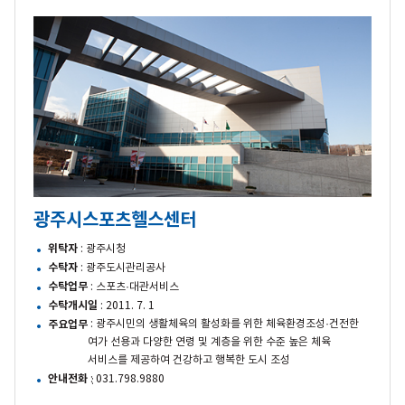
광주시스포츠헬스센터
위탁자
: 광주시청
수탁자
: 광주도시관리공사
수탁업무
: 스포츠·대관서비스
수탁개시일
: 2011. 7. 1
구분
내용
주요업무
: 광주시민의 생활체육의 활성화를 위한 체육환경조성·건전한
여가 선용과 다양한 연령 및 계층을 위한 수준 높은 체육
서비스를 제공하여 건강하고 행복한 도시 조성
안내전화
: 031.798.9880