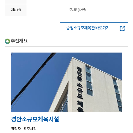
지상1층
주차장(12면)
송정소규모체육관 바로가기
추진개요
경안소규모체육시설
위탁자
: 광주시청