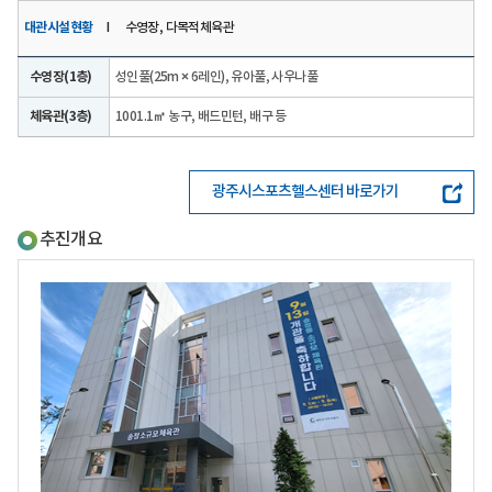
대관시설현황
I 수영장, 다목적체육관
수영장(1층)
성인풀(25m × 6레인), 유아풀, 사우나풀
체육관(3층)
1001.1㎡ 농구, 배드민턴, 배구 등
광주시스포츠헬스센터 바로가기
추진개요