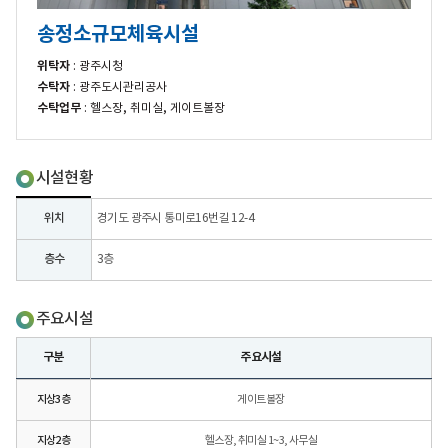
송정소규모체육시설
위탁자
: 광주시청
수탁자
: 광주도시관리공사
수탁업무
: 헬스장, 취미실, 게이트볼장
시설현황
위치
경기도 광주시 통미로16번길 12-4
층수
3층
주요시설
구분
주요시설
지상3층
게이트볼장
지상2층
헬스장, 취미실 1~3, 사무실