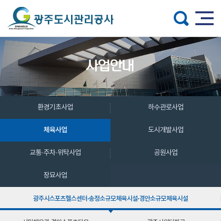
주메뉴 바로가기
본문 바로가기
환경기초사업
하수관로사업
체육사업
도시개발사업
교통·주차·위탁사업
공원사업
장묘사업
광주시스포츠헬스센터·송정소규모체육시설·경안소규모체육시설