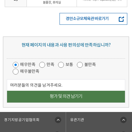
볼풀장, 휴게실
경안소규모체육관 바로가기
현재 페이지의 내용과 사용 편의성에 만족하십니까?
페
이
지
매우만족
만족
보통
불만족
만
매우불만족
족
도
의
조
견
사
쓰
기
경기지방공기업협의회
유관기관