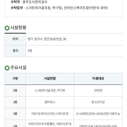
수탁자
: 광주도시관리공사
수탁업무
: 스크린파크골프장, 탁구장, 인라인스케이트장(어린이·유아)
시설현황
위치
경기 광주시 경안로42번길 30
층수
3층
주요시설
구분
시설현황
이용대상
3층
스크린파크골프장, 탁구장
전연령
2층
필라테스
청소년이상
2층
어린이(유아) 인라인스케이트장
6~10세만(2020~2016년생) 이용가능
어린이(유아) 트램폴린, 어린이(유아)
1층
미취학 아동 7세(2019년생) 이하