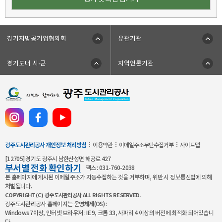
기
경기지방공기업협의회
유관기관
경기도내 시·군
지역언론기관
공
사
공
식
광주도시관리공사 개인정보 처리방침
이용약관
이메일주소무단수집거부
사이트맵
SNS
[12705] 경기도 광주시 남한산성면 해공로 427
채
부서별 전화 확인하기
팩스 : 031-760-2038
널
본 홈페이지에 게시된 이메일주소가 자동수집하는 것을 거부하며, 위반 시 정보통신법에 의해
처벌됩니다.
바
COPYRIGHT(C) 광주도시관리공사 ALL RIGHTS RESERVED.
로
광주도시관리공사 홈페이지는 운영체제(OS) :
가
Windows 7이상, 인터넷 브라우저 : IE 9, 크롬 33, 사파리 4 이상의 버전에 최적화 되어있습니
다.