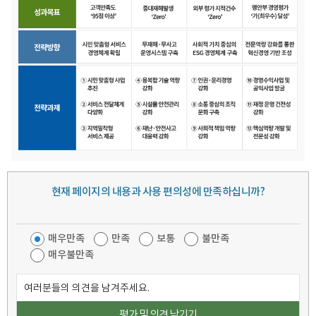
현재 페이지의 내용과 사용 편의성에 만족하십니까?
페
이
지
매우만족
만족
보통
불만족
만
매우불만족
족
도
의
조
견
사
쓰