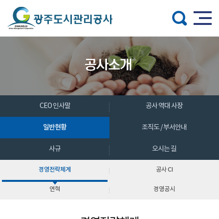
주메뉴 바로가기
본문 바로가기
CEO 인사말
공사 역대 사장
일반현황
조직도 / 부서안내
사규
오시는 길
경영전략체계
공사 CI
연혁
경영공시