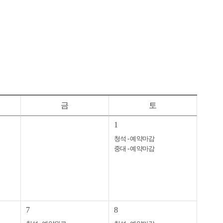
금
토
1
청석 - 예약마감
중대 - 예약마감
7
8