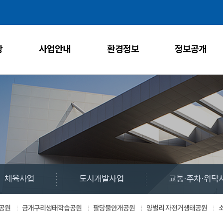
주메뉴 바로가기
본문 바로가기
당
사업안내
환경정보
정보공개
체육사업
도시개발사업
교통·주차·위탁
공원
금개구리생태학습공원
팔당물안개공원
양벌리 자전거생태공원
소