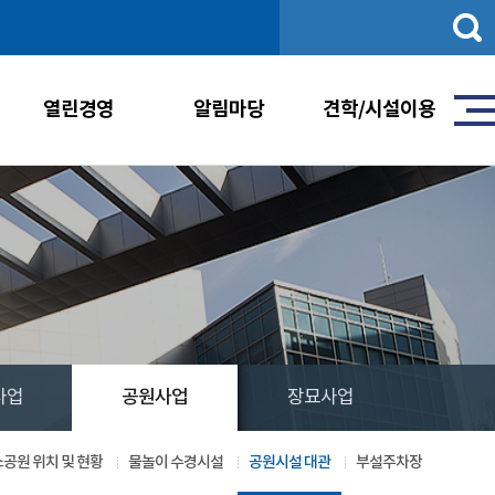
통
합
검
색
열린경영
알림마당
견학/시설이용
사업
공원사업
장묘사업
공원 위치 및 현황
물놀이 수경시설
공원시설 대관
부설주차장