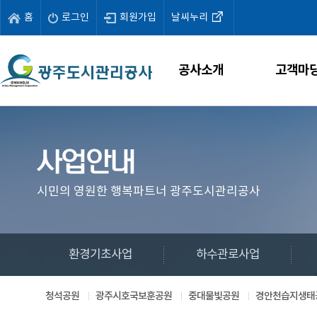
홈
로그인
회원가입
날씨누리
공사소개
고객마
시민의 영원한 행복파트너 광주도시관리공사
환경기초사업
하수관로사업
청석공원
광주시호국보훈공원
중대물빛공원
경안천습지생태