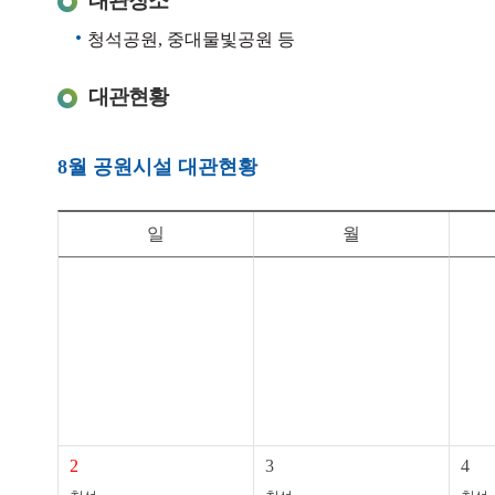
대관장소
청석공원, 중대물빛공원 등
대관현황
8월 공원시설 대관현황
일
월
2
3
4